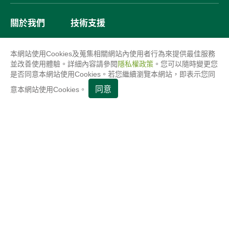
關於我們
技術支援
產品介紹
聯絡我們
本網站使用Cookies及蒐集相關網站內使用者行為來提供最佳服務
並改善使用體驗。詳細內容請參閱
隱私權政策
。您可以隨時變更您
品質管理
最新消息
是否同意本網站使用Cookies。若您繼續瀏覽本網站，即表示您同
產品應用
同意
意本網站使用Cookies。
© 新虎將機械工業股份有限公司. All Rights Reserved.
使用條款
隱私權政策
GTMC
Taiwan Products
B2BManufactures
Market Prospects
back to top