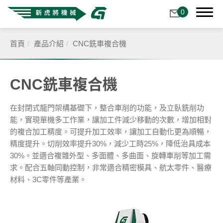
0
首頁
產品介紹
CNC銑車複合機
關於我們
CNC銑車複合機
產品介紹
在封閉式龍門架構基礎下，整合車削的功能，及立臥銑削功
能，實現單機多工作業，讓加工件減少移動的次數，增加相對
全產品分類
的複合加工精度。可提升加工效率，讓加工自動化更為順暢，
精度提升。切削效率提升30%，減少工時25%，降低治具成本
鋸床
30%。並適合複雜外型、多面體、多曲面、旋轉車削等加工需
高速三軸加工中心機
求。配合五軸同動控制，非常適合精密模具、航太零件、醫療
高速五軸加工中心機
材料、3C零件等產業。
CNC銑車複合機
立式加工中心機