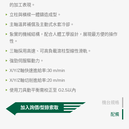
的加工表現。
立柱與橫樑一體鑄造成型。
主軸溫昇補償及主動式水套冷卻。
紮實的機械結構，配合人體工學設計，展現最方便的操作
性。
三軸採用高速、可高負載滾柱型線性滑軌。
強勁伺服驅動力。
X/Y/Z軸快速進給率:30 m/min
X/Y/Z軸切削進給率:20 m/min
使用刀具動平衡需校正至 G2.5以內
機台規格
加入詢價/型錄索取
配備