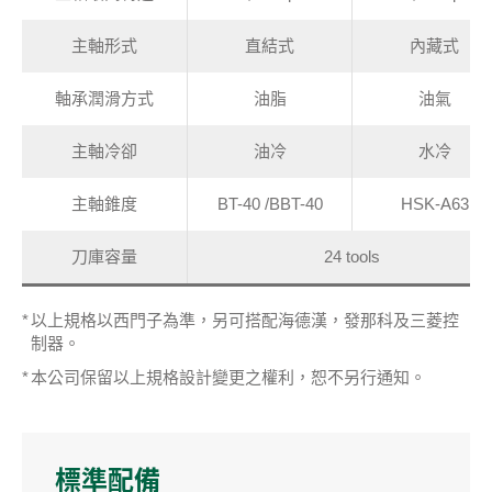
主軸形式
直結式
內藏式
軸承潤滑方式
油脂
油氣
主軸冷卻
油冷
水冷
主軸錐度
BT-40 /BBT-40
HSK-A63
刀庫容量
24 tools
以上規格以西門子為準，另可搭配海德漢，發那科及三菱控
制器。
本公司保留以上規格設計變更之權利，恕不另行通知。
標準配備